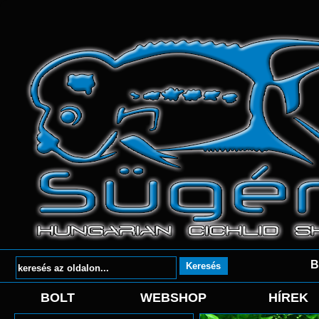
B
BOLT
WEBSHOP
HÍREK