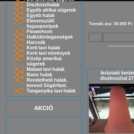
Diszkoszhalak
Egyéb afrikai sügerek
Egyéb halak
Elevenszülő
Termék ára: 30.000 Ft
fogaspontyok
Flowerhorn
Halkülönlegességek
Harcsák
Kerti tavi halak
Kerti tavi növények
Közép amerikai
sügerek
Malawi tavi halak
ikráztató kerám
Nano halak
diszkoszhal 2
Rendelhető halak,
keresd Sügérfant.
Tanganyika tavi halak
AKCIÓ