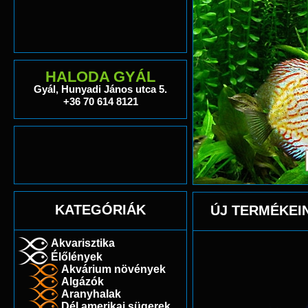
HALODA GYÁL
Gyál, Hunyadi János utca 5.
+36 70 614 8121
KATEGÓRIÁK
ÚJ TERMÉKEI
Akvarisztika
Élőlények
Akvárium növények
Algázók
Aranyhalak
Dél amerikai sügerek