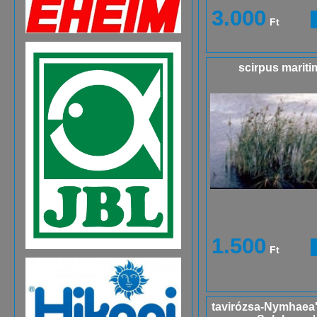
3.000
Ft
scirpus marit
1.500
Ft
tavirózsa-Nymhaea