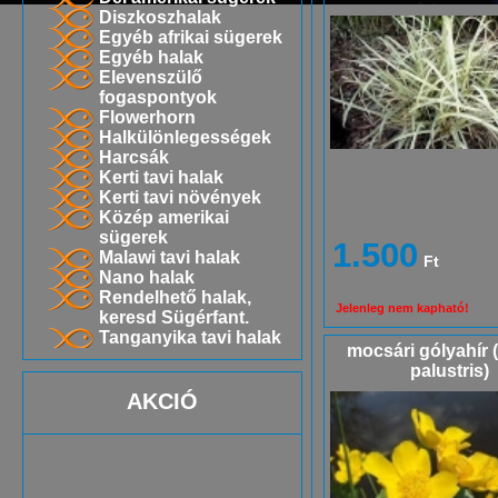
Diszkoszhalak
Egyéb afrikai sügerek
Egyéb halak
Elevenszülő
fogaspontyok
Flowerhorn
Halkülönlegességek
Harcsák
Kerti tavi halak
Kerti tavi növények
Közép amerikai
sügerek
1.500
Malawi tavi halak
Ft
Nano halak
Rendelhető halak,
Jelenleg nem kapható!
keresd Sügérfant.
Tanganyika tavi halak
mocsári gólyahír 
palustris)
AKCIÓ