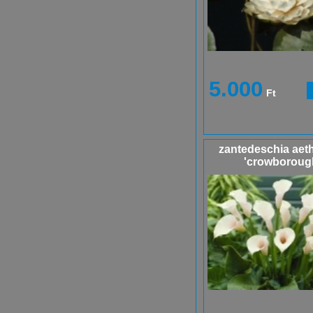
5.000
Ft
zantedeschia aet
'crowboroug