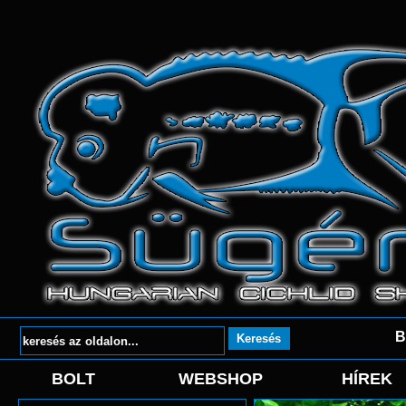
B
BOLT
WEBSHOP
HÍREK