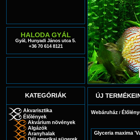
HALODA GYÁL
Gyál, Hunyadi János utca 5.
+36 70 614 8121
KATEGÓRIÁK
ÚJ TERMÉKEI
Akvarisztika
Webáruház
Élőlény
/
Élőlények
Akvárium növények
Algázók
Glyceria maxima ’Va
Aranyhalak
Dél amerikai sügerek