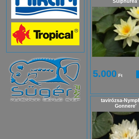
Sulphurea'
5.000
Ft
tavirózsa-Nymp
Gonnere'