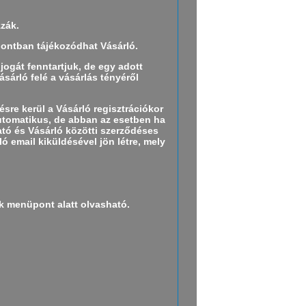
zzák.
üpontban tájékozódhat Vásárló.
ogát fenntartjuk, de egy adott
sárló felé a vásárlás tényéről
sre kerül a Vásárló regisztrációkor
automatikus, de abban az esetben ha
ató és Vásárló közötti szerződéses
ó email kiküldésével jön létre, mely
ek menüpont alatt olvasható.