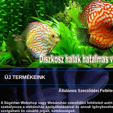
ÚJ TERMÉKEINK
Általános Szerződési Feltéte
A Sügérfan Webshop vagy Webáruház szerződési feltételeit azért 
szabályozza a webáruház szolgáltatásaival és annak igénybevétele
szolgáltató és vásárló jogait, kötelességeit.