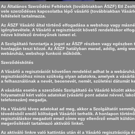
Az Általános Szerződési Feltételek (továbbiakban ÁSZF) Etl Zsolt
vele szerződéses kapcsolatba lépő vásárló (továbbiakban Vásárló)
feltételeit tartalmazza.
Az ÁSZF Vásárló által történő elfogadása a webshop vagy másn
igénybevétele. A Vásárló a regisztrációt követő rendeléskor elfog
nézve kötelező érvényűnek ismeri el.
A Szolgáltató fenntartja a jogot az ÁSZF részben vagy egészben 
honlapján teszi közzé. Az ÁSZF hatályban marad, addig, amíg w
webáruház, webshop funkció működik.
Szerződéskötés
A Vásárló a regisztrációt követően rendelést adhat le a webáru
regisztrációhoz nincs szükség olyan adatokra, amelyek a vásárlá
a felhasználónak a nevét, becenevét, nemét, születési dátumát k
A vásárlás esetén a szerződés Szolgáltató és Vásárló között akkor 
folyamatnál kért valós adatokat (vásárló pont adatai névvel, lakcí
telefonszám) megadja.
Ha a Vásárló téves adatokat ad meg, akkor a Szolgáltatót semmily
tévedésből eredő költségek Vásárlót terhelik. A honlapon történő
regisztráláskor megadott email címre egy ellenőrző emailt küldünk
megerősítését tartalmazó aktiváló linket.
Az aktiváló linkre való kattintás után él a Vásárló regisztrációja 