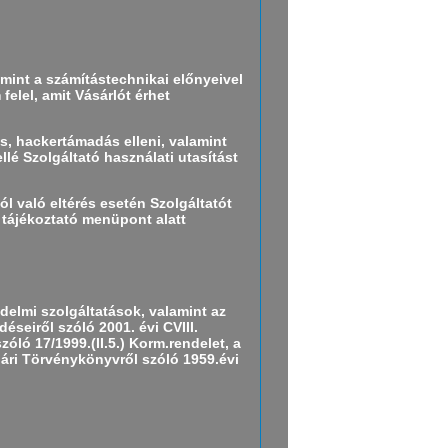
lamint a számítástechnikai előnyeivel
elel, amit Vásárlót érhet
s, hackertámadás elleni, valamint
lé Szolgáltató használati utasítást
ól való eltérés esetén Szolgáltatót
 tájékoztató menüpont alatt
elmi szolgáltatások, valamint az
seiről szóló 2001. évi CVIII.
óló 17/1999.(II.5.) Korm.rendelet, a
gári Törvénykönyvről szóló 1959.évi