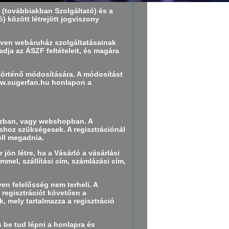
 (továbbiakban Szolgáltató) és a
 között létrejött jogviszony
éven webáruház szolgáltatásainak
adja az ÁSZF feltételeit, és magára
történő módosítására. A módosítást
ww.sugerfan.hu honlapon a
házban, vagy webshopban. A
shoz szükségesek. A regisztrációnál
ell megadnia.
jön létre, ha a Vásárló a vásárlási
mmel, szállítási cím, számlázási cím,
en felelősség nem terheli. A
 regisztrációt követően a
, mely tartalmazza a regisztráció
és be tud lépni a honlapra és