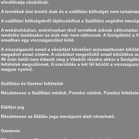
elindíthatja vásárlását.
A termékek árai bruttó árak és a szállítási költséget nem tartalma
A szállítási költségekről tájékozódhat a Szállítási segédlet men
A webáruházban, webshopban lévő termékek árának változtatási j
rendelés leadásakor az árak már nem változnak. A Szolgáltató a Vá
emailban egy visszaigazolást küld.
A visszaigazoló email a vásárlást követően automatikusan kiküldé
megadott email címére. A vásárlást megerősítő email kiküldése 
48 órán belül nem érkezik meg a Vásárló részére akkor a Szolgált
feltételek megszűnnek. A szerződés a két fél között a visszaigazol
magyar nyelvű.
Szállítási és fizetési feltételek
Részletesen a Szállítási módok, Fizetési módok, Fizetési feltétel
Elállási jog
Részletesen az Elállás joga menüpont alatt olvasható.
Garancia