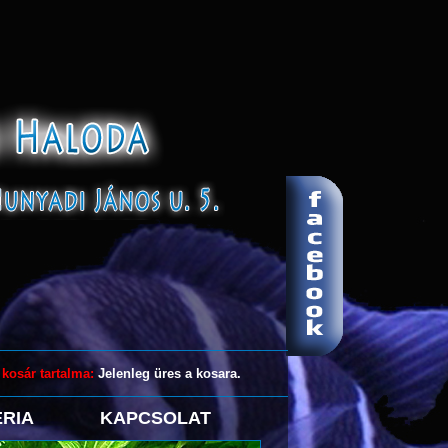
 kosár tartalma:
Jelenleg üres a kosara.
RIA
KAPCSOLAT