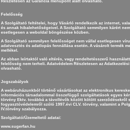
Részletesen az Garancia menüpont alatt olvasható.
Felelősség
A Szolgáltató feltételei, hogy Vásárló rendelkezik az internet, va
és annak hibalehetőségeivel. A Szolgáltató semmilyen kárért nem f
esetlegesen a weboldal böngészése közben.
A Szolgáltató semmilyen felelősséget nem vállal esetlegesen víru
adatvesztés és adatlopás fennállása esetén. A vásárolt termék mel
mellékel.
Az abban leírtaktól való eltérés, vagy rendeltetésszerű használatt
felelősség nem terheli. Adatvédelem Részletesen az Adatkezelési
olvasható.
Jogszabályok
A webáruházunkból történő vásárlásokat az elektronikus keresked
információs társadalommal összefüggő szolgáltatások egyes kérdé
törvény Ektv. továbbá a távollévők között kötött szerződésekről sz
fogyasztóvédelemről szóló 1997.évi CLV. törvény, valamint a Pol
IV.törvény szabályozza.
Szolgáltató/Üzemeltető adatai:
www.sugerfan.hu