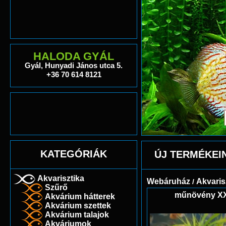
HALODA GYÁL
Gyál, Hunyadi János utca 5.
+36 70 614 8121
KATEGÓRIÁK
ÚJ TERMÉKEI
Akvarisztika
Webáruház
Akvaris
/
Szűrő
műnövény X
Akvárium hátterek
Akvárium szettek
Akvárium talajok
Akváriumok