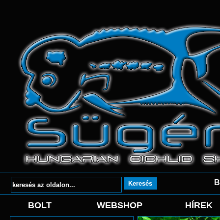
B
BOLT
WEBSHOP
HÍREK