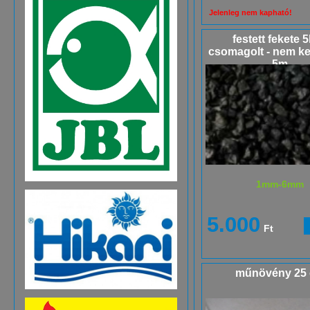
Jelenleg nem kapható!
festett fekete 5
csomagolt - nem ke
5m
1mm-6mm
5.000
Ft
műnövény 25