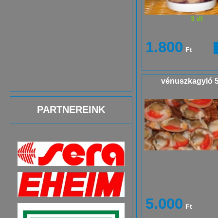
3 dl
1.800
Ft
vénuszkagyló 
PARTNEREINK
5.000
Ft