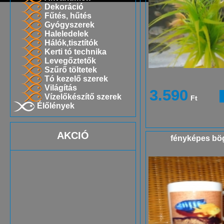
Dekoráció
Fűtés, hűtés
Gyógyszerek
Haleledelek
Hálók,tisztítók
Kerti tó technika
Levegőztetők
Szűrő töltetek
Tó kezelő szerek
Világítás
3.590
Vízelőkészítő szerek
Ft
Élőlények
AKCIÓ
fényképes bö