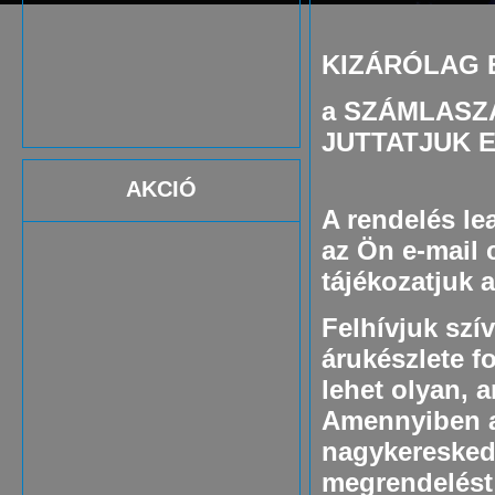
KIZÁRÓLAG 
a SZÁMLASZ
JUTTATJUK 
AKCIÓ
A rendelés le
az Ön e-mail 
tájékozatjuk a
Felhívjuk szí
árukészlete f
lehet olyan, 
Amennyiben a 
nagykereskede
megrendelést 