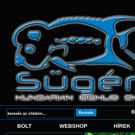
B
BOLT
WEBSHOP
HÍREK