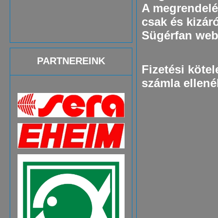
A megrendelés
csak és kizár
Sügérfan web
PARTNEREINK
Fizetési kötel
számla ellené