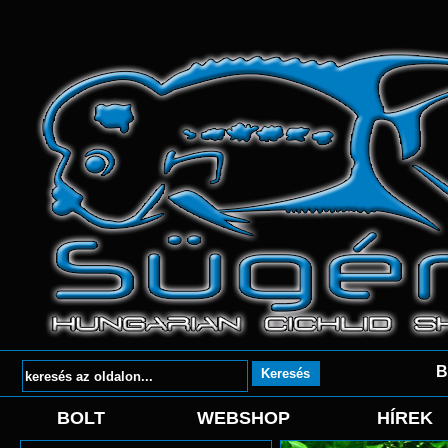
B
BOLT
WEBSHOP
HÍREK