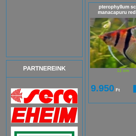
pterophyllum sc
manacapuru red
PARTNEREINK
12 cm
9.950
Ft