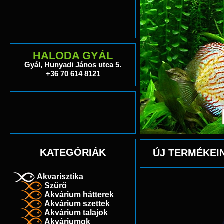
HALODA GYÁL
Gyál, Hunyadi János utca 5.
+36 70 614 8121
KATEGÓRIÁK
ÚJ TERMÉKEI
Akvarisztika
Szűrő
Akvárium hátterek
Akvárium szettek
Akvárium talajok
Akváriumok