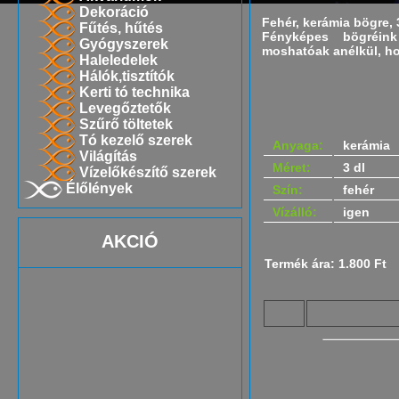
Dekoráció
Fehér, kerámia bögre,
Fűtés, hűtés
Fényképes bögréink
Gyógyszerek
moshatóak anélkül, ho
Haleledelek
Hálók,tisztítók
Kerti tó technika
Levegőztetők
Szűrő töltetek
Tó kezelő szerek
Anyaga:
kerámia
Világítás
Méret:
3 dl
Vízelőkészítő szerek
Élőlények
Szín:
fehér
Vízálló:
igen
AKCIÓ
Termék ára: 1.800 Ft