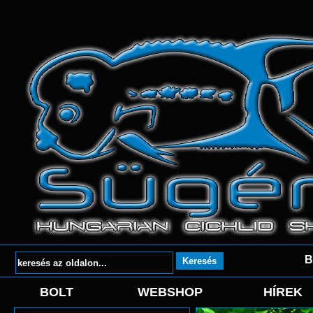
B
BOLT
WEBSHOP
HÍREK