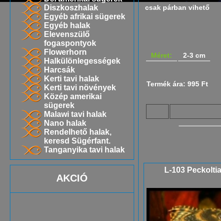
Diszkoszhalak
csak párban vihető
Egyéb afrikai sügerek
Egyéb halak
Elevenszülő
fogaspontyok
Flowerhorn
Méret:
2-3 cm
Halkülönlegességek
Harcsák
Kerti tavi halak
Termék ára: 995 Ft
Kerti tavi növények
Közép amerikai
sügerek
Malawi tavi halak
Nano halak
Rendelhető halak,
keresd Sügérfant.
Tanganyika tavi halak
L-103 Peckoltia
AKCIÓ