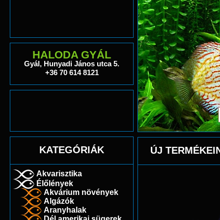
HALODA GYÁL
Gyál, Hunyadi János utca 5.
+36 70 614 8121
KATEGÓRIÁK
ÚJ TERMÉKEI
Akvarisztika
Élőlények
Akvárium növények
Algázók
Aranyhalak
Dél amerikai sügerek