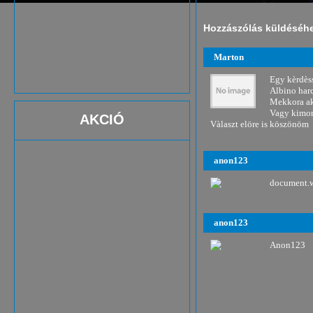
Hozzászólás küldéséhez
Marton
Egy kèrdès
Albino harc
Mekkora ak
Vagy kimon
AKCIÓ
Vàlaszt elöre is köszönöm
anon123
document.w
anon123
Anon123