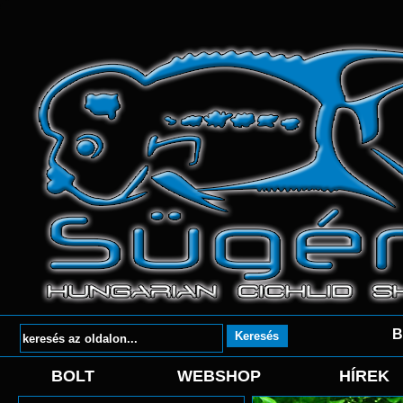
B
BOLT
WEBSHOP
HÍREK