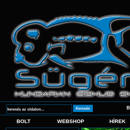
B
BOLT
WEBSHOP
HÍREK