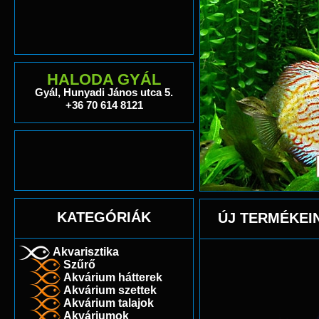
HALODA GYÁL
Gyál, Hunyadi János utca 5.
+36 70 614 8121
KATEGÓRIÁK
ÚJ TERMÉKEI
Akvarisztika
Szűrő
Akvárium hátterek
Akvárium szettek
Akvárium talajok
Akváriumok