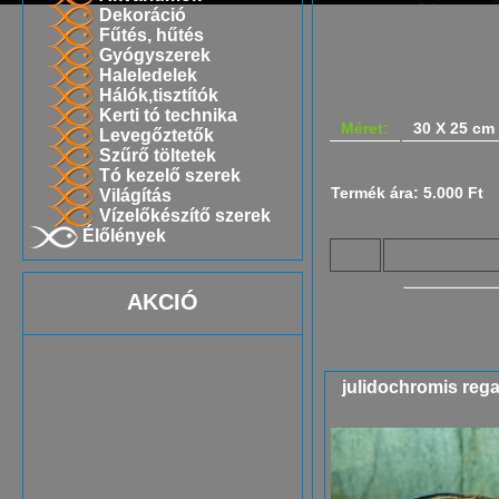
Dekoráció
Fűtés, hűtés
Gyógyszerek
Haleledelek
Hálók,tisztítók
Kerti tó technika
Méret:
30 X 25 cm
Levegőztetők
Szűrő töltetek
Tó kezelő szerek
Termék ára: 5.000 Ft
Világítás
Vízelőkészítő szerek
Élőlények
AKCIÓ
julidochromis regan