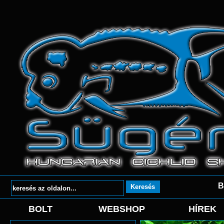
B
BOLT
WEBSHOP
HÍREK