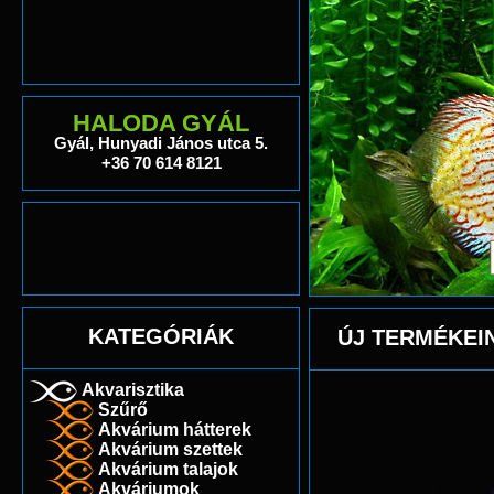
HALODA GYÁL
Gyál, Hunyadi János utca 5.
+36 70 614 8121
KATEGÓRIÁK
ÚJ TERMÉKEI
Akvarisztika
Szűrő
Akvárium hátterek
Akvárium szettek
Akvárium talajok
Akváriumok