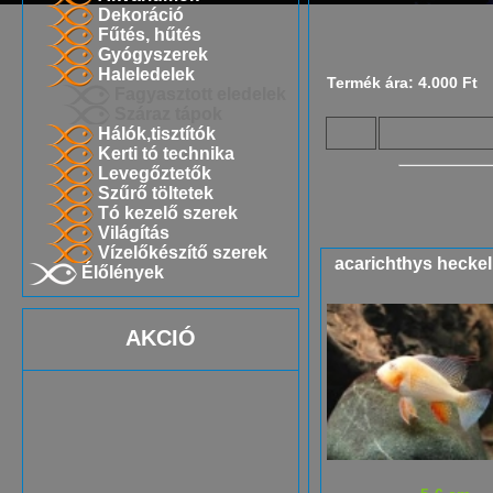
Dekoráció
Fűtés, hűtés
Gyógyszerek
Haleledelek
Termék ára: 4.000 Ft
Fagyasztott eledelek
Száraz tápok
Hálók,tisztítók
Kerti tó technika
Levegőztetők
Szűrő töltetek
Tó kezelő szerek
Világítás
Vízelőkészítő szerek
acarichthys heckeli
Élőlények
AKCIÓ