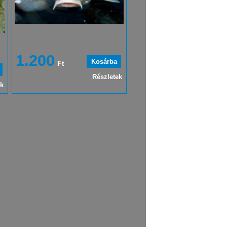
1.200
Ft
Részletek
ek