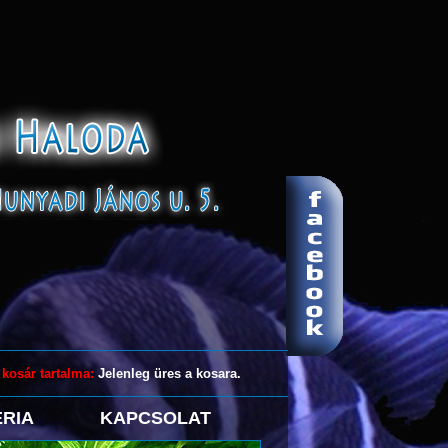
 kosár tartalma:
Jelenleg üres a kosara.
RIA
KAPCSOLAT