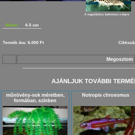
A nagyításhoz kattintson a képre
Méret:
4-5 cm
Termék ára: 6.000 Ft
Cikkszá
Megosztom
AJÁNLJUK TOVÁBBI TERMÉ
műnövény-sok méretben,
Notropis chrosomus
formában, színben