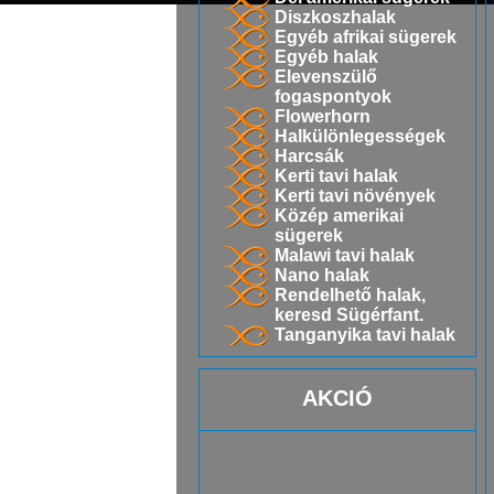
Diszkoszhalak
Egyéb afrikai sügerek
Egyéb halak
Elevenszülő
fogaspontyok
Flowerhorn
Halkülönlegességek
Harcsák
Kerti tavi halak
Kerti tavi növények
Közép amerikai
sügerek
Malawi tavi halak
Nano halak
Rendelhető halak,
keresd Sügérfant.
Tanganyika tavi halak
AKCIÓ