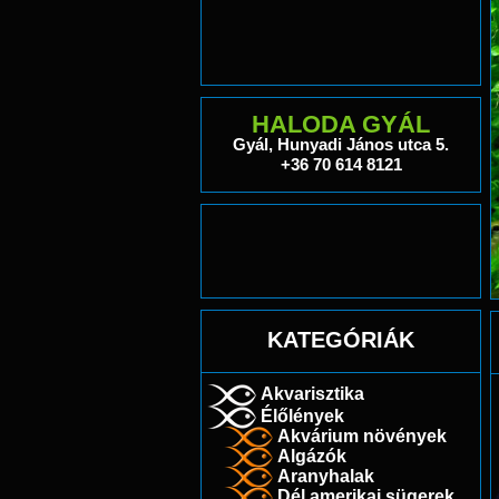
HALODA GYÁL
Gyál, Hunyadi János utca 5.
+36 70 614 8121
KATEGÓRIÁK
Akvarisztika
Élőlények
Akvárium növények
Algázók
Aranyhalak
Dél amerikai sügerek